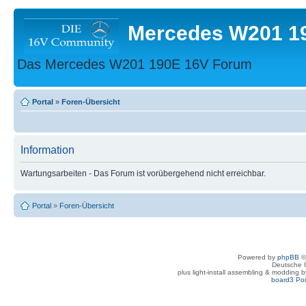
Mercedes W201 1
Das Mercedes W201 190E 16V Forum
Portal
»
Foren-Übersicht
Information
Wartungsarbeiten - Das Forum ist vorübergehend nicht erreichbar.
Portal
»
Foren-Übersicht
Powered by
phpBB
©
Deutsche 
plus light-install assembling & modding 
board3 Por