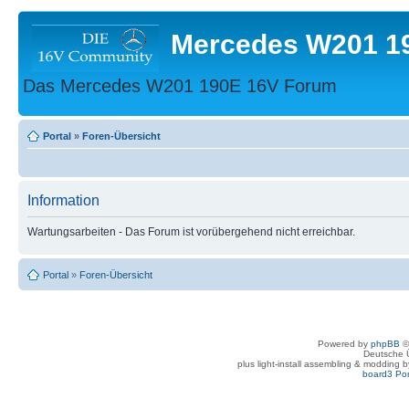
Mercedes W201 1
Das Mercedes W201 190E 16V Forum
Portal
»
Foren-Übersicht
Information
Wartungsarbeiten - Das Forum ist vorübergehend nicht erreichbar.
Portal
»
Foren-Übersicht
Powered by
phpBB
©
Deutsche 
plus light-install assembling & modding 
board3 Por