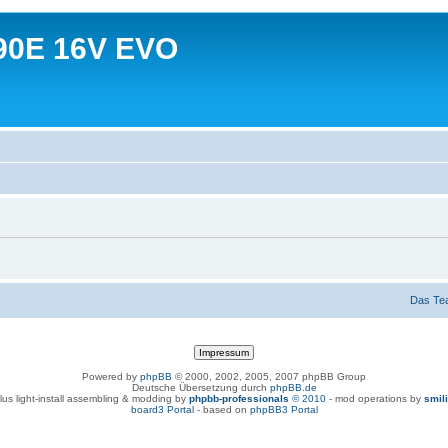
90E 16V EVO
Das Te
Powered by
phpBB
© 2000, 2002, 2005, 2007 phpBB Group
Deutsche Übersetzung durch
phpBB.de
lus light-install assembling & modding by
phpbb-professionals
© 2010
- mod operations by
smil
board3 Portal
- based on
phpBB3 Portal