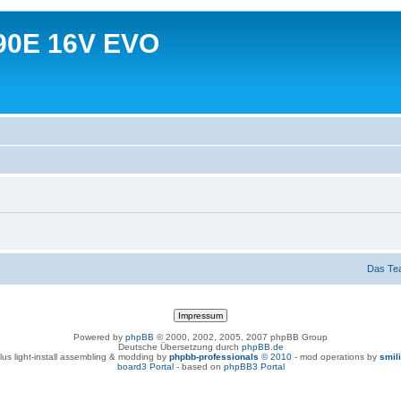
90E 16V EVO
Das Te
Powered by
phpBB
© 2000, 2002, 2005, 2007 phpBB Group
Deutsche Übersetzung durch
phpBB.de
lus light-install assembling & modding by
phpbb-professionals
© 2010
- mod operations by
smil
board3 Portal
- based on
phpBB3 Portal