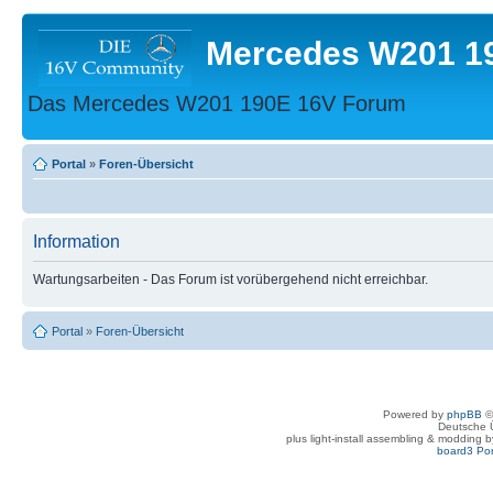
Mercedes W201 1
Das Mercedes W201 190E 16V Forum
Portal
»
Foren-Übersicht
Information
Wartungsarbeiten - Das Forum ist vorübergehend nicht erreichbar.
Portal
»
Foren-Übersicht
Powered by
phpBB
©
Deutsche 
plus light-install assembling & modding 
board3 Por