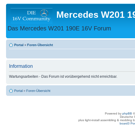
Mercedes W201 1
Das Mercedes W201 190E 16V Forum
Portal
»
Foren-Übersicht
Information
Wartungsarbeiten - Das Forum ist vorübergehend nicht erreichbar.
Portal
»
Foren-Übersicht
Powered by
phpBB
©
Deutsche 
plus light-install assembling & modding 
board3 Por