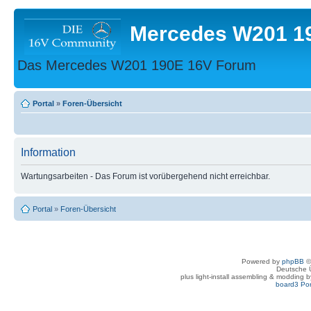
Mercedes W201 1
Das Mercedes W201 190E 16V Forum
Portal
»
Foren-Übersicht
Information
Wartungsarbeiten - Das Forum ist vorübergehend nicht erreichbar.
Portal
»
Foren-Übersicht
Powered by
phpBB
©
Deutsche 
plus light-install assembling & modding 
board3 Por