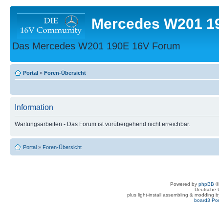
Mercedes W201 1
Das Mercedes W201 190E 16V Forum
Portal
»
Foren-Übersicht
Information
Wartungsarbeiten - Das Forum ist vorübergehend nicht erreichbar.
Portal
»
Foren-Übersicht
Powered by
phpBB
©
Deutsche 
plus light-install assembling & modding 
board3 Por