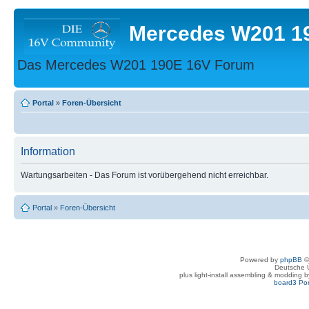
Mercedes W201 1
Das Mercedes W201 190E 16V Forum
Portal
»
Foren-Übersicht
Information
Wartungsarbeiten - Das Forum ist vorübergehend nicht erreichbar.
Portal
»
Foren-Übersicht
Powered by
phpBB
©
Deutsche 
plus light-install assembling & modding 
board3 Por