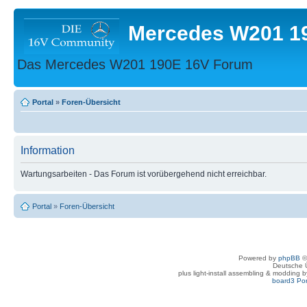
Mercedes W201 1
Das Mercedes W201 190E 16V Forum
Portal
»
Foren-Übersicht
Information
Wartungsarbeiten - Das Forum ist vorübergehend nicht erreichbar.
Portal
»
Foren-Übersicht
Powered by
phpBB
©
Deutsche 
plus light-install assembling & modding 
board3 Por