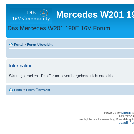
Mercedes W201 1
Das Mercedes W201 190E 16V Forum
Portal
»
Foren-Übersicht
Information
Wartungsarbeiten - Das Forum ist vorübergehend nicht erreichbar.
Portal
»
Foren-Übersicht
Powered by
phpBB
©
Deutsche 
plus light-install assembling & modding 
board3 Por