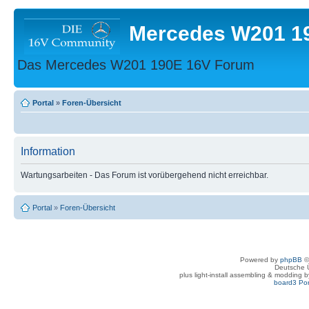
Mercedes W201 1
Das Mercedes W201 190E 16V Forum
Portal
»
Foren-Übersicht
Information
Wartungsarbeiten - Das Forum ist vorübergehend nicht erreichbar.
Portal
»
Foren-Übersicht
Powered by
phpBB
©
Deutsche 
plus light-install assembling & modding 
board3 Por