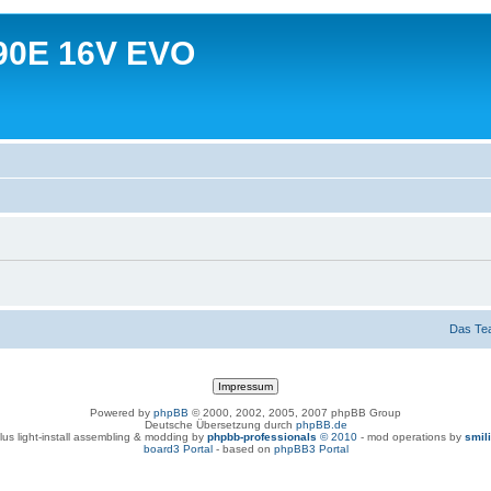
90E 16V EVO
Das Te
Powered by
phpBB
© 2000, 2002, 2005, 2007 phpBB Group
Deutsche Übersetzung durch
phpBB.de
lus light-install assembling & modding by
phpbb-professionals
© 2010
- mod operations by
smil
board3 Portal
- based on
phpBB3 Portal