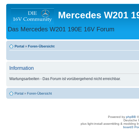
Mercedes W201 1
Das Mercedes W201 190E 16V Forum
Portal
»
Foren-Übersicht
Information
Wartungsarbeiten - Das Forum ist vorübergehend nicht erreichbar.
Portal
»
Foren-Übersicht
Powered by
phpBB
©
Deutsche 
plus light-install assembling & modding 
board3 Por