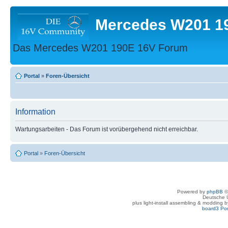
Mercedes W201 1
Das Mercedes W201 190E 16V Forum
Portal
»
Foren-Übersicht
Information
Wartungsarbeiten - Das Forum ist vorübergehend nicht erreichbar.
Portal
»
Foren-Übersicht
Powered by
phpBB
©
Deutsche 
plus light-install assembling & modding 
board3 Por